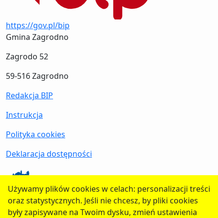
https://gov.pl/bip
Gmina Zagrodno
Zagrodo 52
59-516 Zagrodno
Redakcja BIP
Instrukcja
Polityka cookies
Deklaracja dostępności
Używamy plików cookies w celach: personalizacji treści
oraz statystycznych. Jeśli nie chcesz, by pliki cookies
strona WWW Gminy
były zapisywane na Twoim dysku, zmień ustawienia