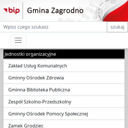
Fraza do wyszukiwania
szukaj
Jednostki organizacyjne
Zakład Usług Komunalnych
Gminny Ośrodek Zdrowia
Gminna Biblioteka Publiczna
Zespół Szkolno-Przedszkolny
Gminny Ośrodek Pomocy Społecznej
Zamek Grodziec