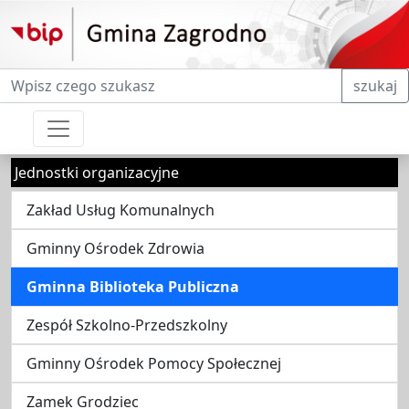
Fraza do wyszukiwania
szukaj
Jednostki organizacyjne
Zakład Usług Komunalnych
Gminny Ośrodek Zdrowia
Gminna Biblioteka Publiczna
Zespół Szkolno-Przedszkolny
Gminny Ośrodek Pomocy Społecznej
Zamek Grodziec