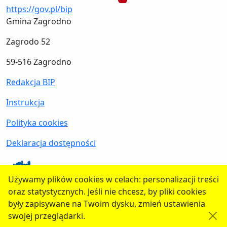
https://gov.pl/bip
Gmina Zagrodno
Zagrodo 52
59-516 Zagrodno
Redakcja BIP
Instrukcja
Polityka cookies
Deklaracja dostępności
Używamy plików cookies w celach: personalizacji treści
oraz statystycznych. Jeśli nie chcesz, by pliki cookies
strona WWW Gminy
były zapisywane na Twoim dysku, zmień ustawienia
swojej przeglądarki.
CMS i hosting:
d-bip.pl