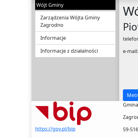
Wójt Gminy
Wó
Zarządzenia Wójta Gminy
Pio
Zagrodno
Informacje
telefo
Informacje z działalności
e-mai
Metr
Gmina
Zagro
https://gov.pl/bip
59-51