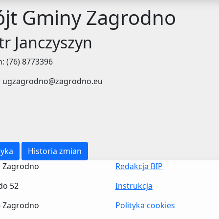
jt Gminy Zagrodno
tr Janczyszyn
n: (76) 8773396
l: ugzagrodno@zagrodno.eu
yka
Historia zmian
 Zagrodno
Redakcja BIP
do 52
Instrukcja
6 Zagrodno
Polityka cookies