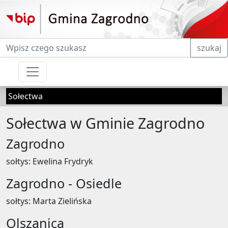
Fraza do wyszukiwania
szukaj
Sołectwa
Sołectwa w Gminie Zagrodno
Zagrodno
sołtys: Ewelina Frydryk
Zagrodno - Osiedle
sołtys: Marta Zielińska
Olszanica