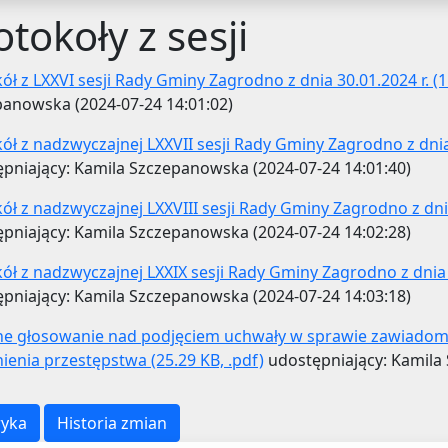
otokoły z sesji
ół z LXXVI sesji Rady Gminy Zagrodno z dnia 30.01.2024 r. (1
anowska (2024-07-24 14:01:02)
ół z nadzwyczajnej LXXVII sesji Rady Gminy Zagrodno z dnia 
pniający: Kamila Szczepanowska (2024-07-24 14:01:40)
ół z nadzwyczajnej LXXVIII sesji Rady Gminy Zagrodno z dnia 
pniający: Kamila Szczepanowska (2024-07-24 14:02:28)
ół z nadzwyczajnej LXXIX sesji Rady Gminy Zagrodno z dnia 2
pniający: Kamila Szczepanowska (2024-07-24 14:03:18)
ne głosowanie nad podjęciem uchwały w sprawie zawiadomi
ienia przestępstwa (25.29 KB, .pdf)
udostępniający: Kamila 
yka
Historia zmian