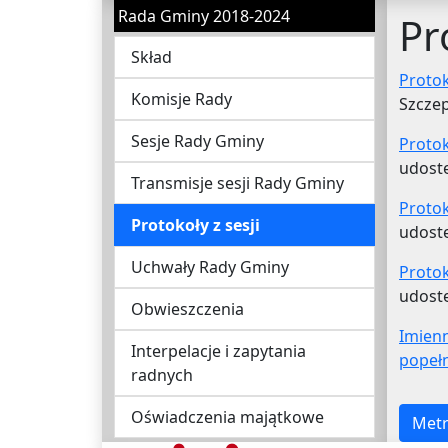
Rada Gminy 2018-2024
Pr
Skład
Protok
Komisje Rady
Szczep
Sesje Rady Gminy
Protok
udostę
Transmisje sesji Rady Gminy
Protok
Protokoły z sesji
udostę
Uchwały Rady Gminy
Protok
udostę
Obwieszczenia
Imien
Interpelacje i zapytania
popełn
radnych
Oświadczenia majątkowe
Metr