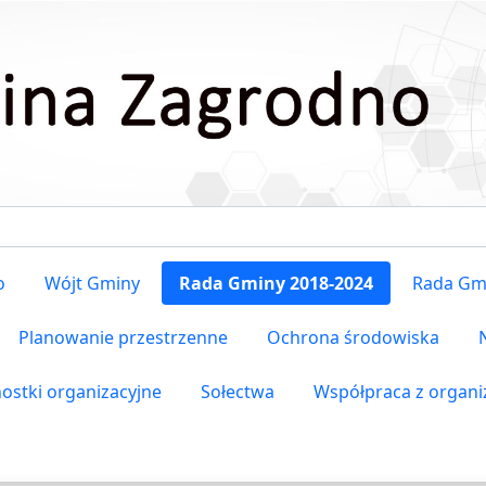
o
Wójt Gminy
Rada Gminy 2018-2024
Rada Gm
Planowanie przestrzenne
Ochrona środowiska
nostki organizacyjne
Sołectwa
Współpraca z organ