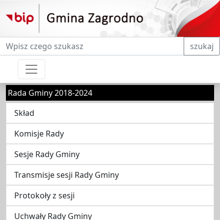
Fraza do wyszukiwania
szukaj
Rada Gminy 2018-2024
Skład
Komisje Rady
Sesje Rady Gminy
Transmisje sesji Rady Gminy
Protokoły z sesji
Uchwały Rady Gminy