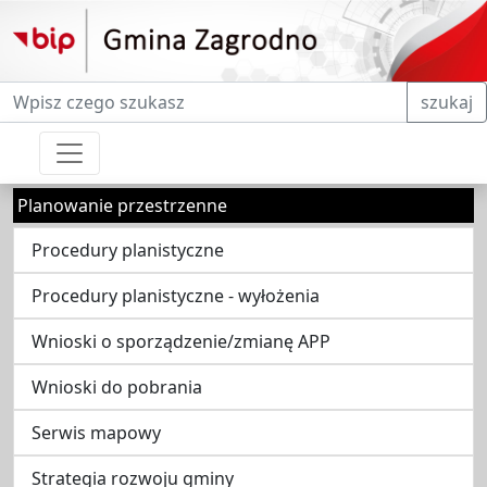
Fraza do wyszukiwania
szukaj
Planowanie przestrzenne
Procedury planistyczne
Procedury planistyczne - wyłożenia
Wnioski o sporządzenie/zmianę APP
Wnioski do pobrania
Serwis mapowy
Strategia rozwoju gminy