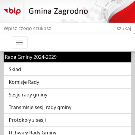
Fraza do wyszukiwania
szukaj
Rada Gminy 2024-2029
Skład
Komisje Rady
Sesje rady gminy
Transmisje sesji rady gminy
Protokoły z sesji
Uchwały Rady Gminy