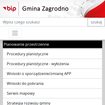
Fraza do wyszukiwania
szukaj
Planowanie przestrzenne
Procedury planistyczne
Procedury planistyczne - wyłożenia
Wnioski o sporządzenie/zmianę APP
Wnioski do pobrania
Serwis mapowy
Strategia rozwoju gminy