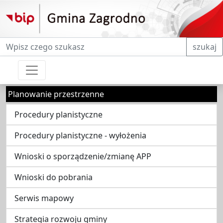
Fraza do wyszukiwania
szukaj
Planowanie przestrzenne
Procedury planistyczne
Procedury planistyczne - wyłożenia
Wnioski o sporządzenie/zmianę APP
Wnioski do pobrania
Serwis mapowy
Strategia rozwoju gminy