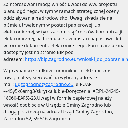
Zainteresowani mogą wnieść uwagi do ww. projektu
planu ogólnego, w tym w ramach strategicznej oceny
oddziaływania na środowisko. Uwagi składa się na
piśmie utrwalonym w postaci papierowej lub
elektronicznej, w tym za pomocą środków komunikacji
elektronicznej, na formularzu w postaci papierowej lub
w formie dokumentu elektronicznego. Formularz pisma
dostępny jest na stronie BIP pod
adresem:
https://bip.zagrodno.eu/wnioski_do_pobrania,
W przypadku środków komunikacji elektronicznej
uwagi należy kierować na wybrany adres: e-
mail:
ugzagrodno@zagrodno.eu
, e-PUAP
–/45y5k6amg3/skrytka lub e-Doręczenia: AE:PL-24245-
18060-EAFSI-23.Uwagi w formie papierowej należy
wnosić osobiście w Urzędzie Gminy Zagrodno lub
drogą pocztową na adres: Urząd Gminy Zagrodno,
Zagrodno 52, 59-516 Zagrodno.