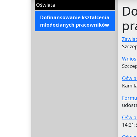
Oświata
Do
Dofinansowanie kształcenia
pr
młodocianych pracowników
Zawia
Szczep
Wniose
Szczep
Oświad
Kamila
Formul
udostę
Oświad
14:21: