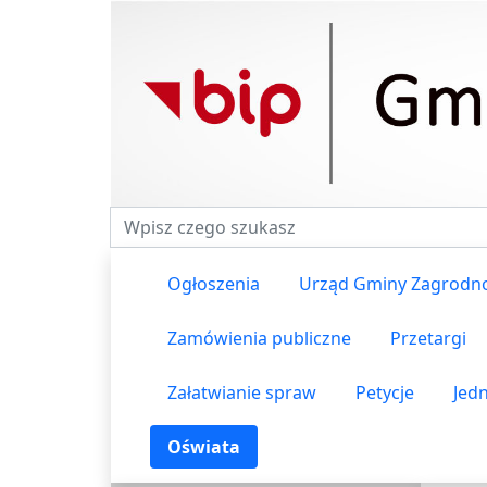
Fraza do wyszukiwania
Ogłoszenia
Urząd Gminy Zagrodn
Zamówienia publiczne
Przetargi
Załatwianie spraw
Petycje
Jed
Oświata