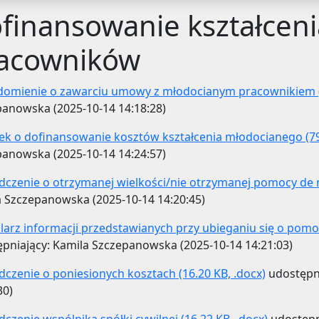
finansowanie kształcen
acowników
domienie o zawarciu umowy z młodocianym pracownikiem (1
anowska (2025-10-14 14:18:28)
k o dofinansowanie kosztów kształcenia młodocianego (79.
anowska (2025-10-14 14:24:57)
czenie o otrzymanej wielkości/nie otrzymanej pomocy de m
 Szczepanowska (2025-10-14 14:20:45)
arz informacji przedstawianych przy ubieganiu się o pomoc 
pniający: Kamila Szczepanowska (2025-10-14 14:21:03)
czenie o poniesionych kosztach (16.20 KB, .docx)
udostępni
30)